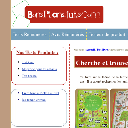
Tests Rémunérés
Avis Rémunérés
Testeur de produit
Accueil
Test livre
Vous êtes ici :
/
/ Cherche et trouve à l
Nos Tests Produits :
Cherche et trouve
Test jeux
Magazine pour les enfants
Test beauté
Ce livre sur le thème de la ferme
4 ans. Il a adoré rechercher les ani
Livre Nina et Nello La forêt
Jeu tempo chrono