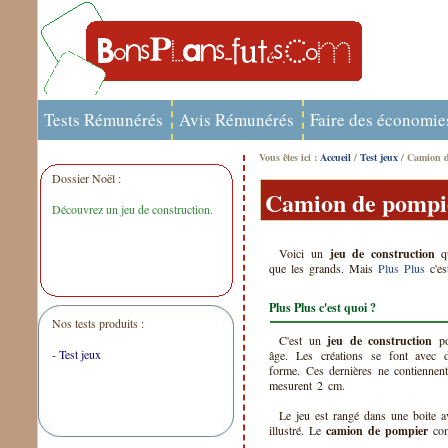
Tests Rémunérés
Avis Rémunérés
Faire des économie
Vous êtes ici :
Accueil
/
Test jeux
/ Camion d
Dossier Noël :
Camion de pompie
Découvrez un jeu de construction.
Voici un
jeu de construction
qu
que les grands. Mais
Plus Plus
c'es
Plus Plus c'est quoi ?
Nos tests produits :
C'est un
jeu de construction
pou
- Test jeux
âge. Les créations se font avec 
forme. Ces dernières ne contiennent
mesurent 2 cm.
Le jeu est rangé dans une boite a
illustré. Le
camion de pompier
com