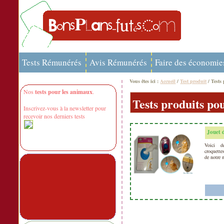
Tests Rémunérés
Avis Rémunérés
Faire des économie
Vous êtes ici :
Accueil
/
Test produit
/ Tests
Nos
tests pour les animaux
.
Tests produits p
Inscrivez-vous à la newsletter pour
recevoir nos derniers tests
Jouet 
Voici d
croquette
de notre 